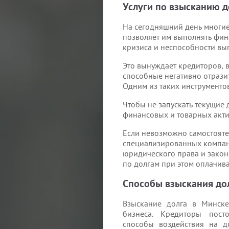
Услуги по взысканию д
На сегодняшний день многие
позволяет им выполнять фин
кризиса и неспособности вы
Это вынуждает кредиторов, 
способные негативно отразит
Одним из таких инструменто
Чтобы не запускать текущие 
финансовых и товарных акти
Если невозможно самостояте
специализированных компаний
юридического права и закон
по долгам при этом оплачив
Способы взыскания до
Взыскание долга в Минск
бизнеса. Кредиторы пост
способы воздействия на д