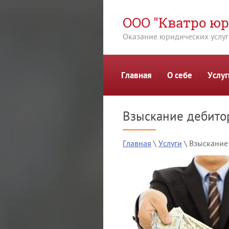
ООО "Кватро юр
Оказание юридических услуг
Главная
О себе
Услуг
г
Взыскание дебито
Главная
 \ 
Услуги
 \ Взыскани