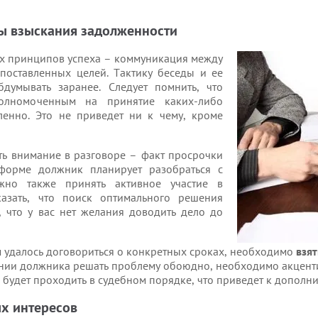
ы взыскания задолженности
ых принципов успеха – коммуникация между
поставленных целей. Тактику беседы и ее
думывать заранее. Следует помнить, что
олномоченным на принятие каких-либо
енно. Это не приведет ни к чему, кроме
ить внимание в разговоре – факт просрочки
форме должник планирует разобраться с
жно также принять активное участие в
казать, что поиск оптимального решения
ь, что у вас нет желания доводить дело до
м удалось договориться о конкретных сроках, необходимо
взя
нии должника решать проблему обоюдно, необходимо акценти
 будет проходить в судебном порядке, что приведет к дополн
ых интересов