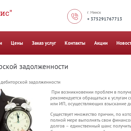
ис"
г. Минск
+ 375291767713
и
Цены
Заказ услуг
Контакты
Акции
Новос
рской задолженности
е дебиторской задолженности
При возникновении проблем в получе
рекомендуется обращаться к услугам
или ИП, осуществляющих взыскание д
Существует множество причин, по кот
полной мере выполнять свои финансов
долгов – единственный шанс получить п