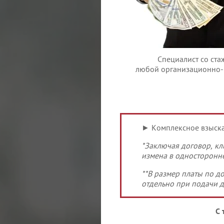
Специалист со ста
любой организационно-п
► Комплексное взыска
*Заключая договор, кл
измена в односторонне
**В размер платы по д
отдельно при подачи д
С 