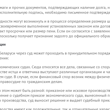
маги и прочих документов, подтверждающих наличие долга, н
исполнительную подпись, необходимо письменное подтвержде
удности могут возникнуть и в процессе определения размера 
своевременное выполнение установленных законом или догов
кт просрочки или размер пени. Если он согласится с заявлен
, поскольку получает признание задолго до официального обра
ции
Беларуси через суд может проходить в принудительном поряд
ения:
омических судах. Сюда относятся все дела, связанные со спор
естве истца и ответчика выступают различные организации и ч
ем суде. В случае, если финансовый спор возник между физиче
 правосудие по гражданским делам.
 этом может быть разной: приказное или исковое производств
ление о судебном приказе экономического суда, вынесенный 
о производства, суд выносит решение и выдает судебный прик
одства имеют как положительные, так и отрицательные харак