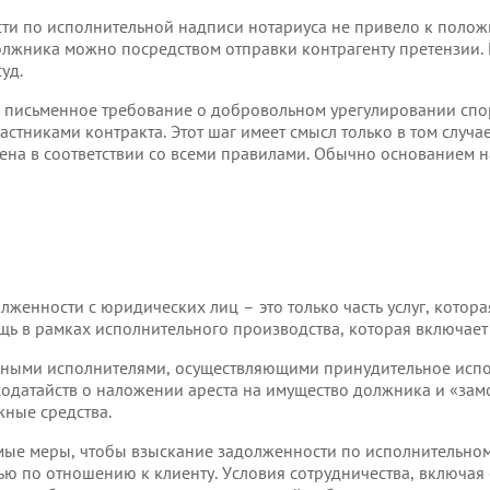
ти по исполнительной надписи нотариуса не привело к положи
олжника можно посредством отправки контрагенту претензии. 
уд.
 письменное требование о добровольном урегулировании спо
стниками контракта. Этот шаг имеет смысл только в том случа
на в соответствии со всеми правилами. Обычно основанием н
женности с юридических лиц – это только часть услуг, котора
щь в рамках исполнительного производства, которая включае
бными исполнителями, осуществляющими принудительное испо
ходатайств о наложении ареста на имущество должника и «замо
ные средства.
ые меры, чтобы взыскание задолженности по исполнительному
ю по отношению к клиенту. Условия сотрудничества, включая 