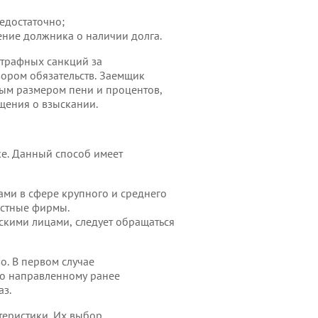
едостаточно;
ние должника о наличии долга.
штрафных санкций за
ором обязательств. Заемщик
ным размером пени и процентов,
щения о взыскании.
ке. Данный способ имеет
ами в сфере крупного и среднего
астные фирмы.
скими лицами, следует обращаться
о. В первом случае
по направленному ранее
аз.
теристики. Их выбор