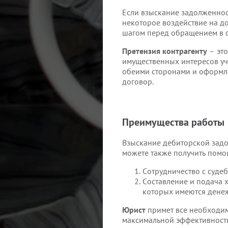
Если взыскание задолженнос
некоторое воздействие на д
шагом перед обращением в с
Претензия контрагенту
– это
имущественных интересов уча
обеими сторонами и оформле
договор.
Преимущества работы
Взыскание дебиторской задол
можете также получить помо
Сотрудничество с суде
Составление и подача 
которых имеются денеж
Юрист
примет все необходим
максимальной эффективность