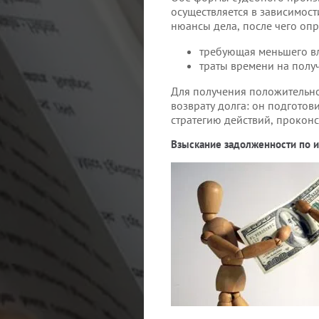
осуществляется в зависимост
нюансы дела, после чего опр
требующая меньшего вл
траты времени на получ
Для получения положительно
возврату долга: он подгото
стратегию действий, проконсу
Взыскание задолженности по 