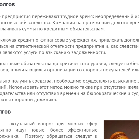
олгов
 предприятия переживают трудное время: неопределенный ис
ансовые обязательства. Компании на протяжении долгого вре
плачивать суммы по кредитным обязательствам.
включая кредитно-финансовые учреждения, привлекать допол
ься на статистической отчетности предприятия и, как следстви
в являются услуги по взысканию задолженности.
долговые обязательства до критического уровня, следует изб
вов, причитающихся организации со стороны покупателей или
льно получить средства, необходимо осуществлять взыскание
. Использовать этот метод можно также при отсутствии желан
одательства или отсутствия времени на бюрократические и су
аются стороной должника.
лгов
е – актуальный вопрос для многих сфер
оянно ищут новые, более эффективные
олжника. Поэтому обращаться следует к