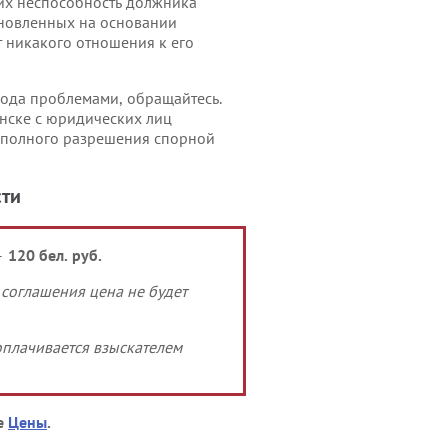
их неспособность должника
тановленных на основании
 никакого отношения к его
рода проблемами, обращайтесь.
нске с юридических лиц
 полного разрешения спорной
сти
–
120 бел. руб.
 соглашения цена не будет
оплачивается взыскателем
ле
Цены
.